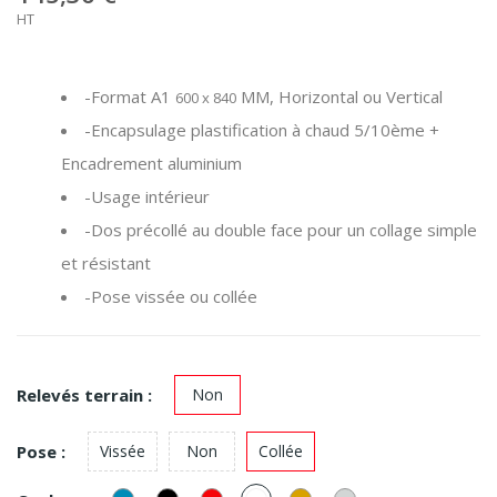
HT
-Format A1
MM, Horizontal ou Vertical
600 x 840
-Encapsulage plastification à chaud 5/10ème +
Encadrement aluminium
-Usage intérieur
-Dos précollé au double face pour un collage simple
et résistant
-Pose vissée ou collée
Relevés terrain :
Non
Pose :
Vissée
Non
Collée
Bleu
Noir
Rouge
Blanc
Or
Alu