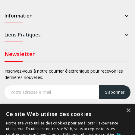
Information

Liens Pratiques

Newsletter
Inscrivez-vous à notre courrier électronique pour recevoir les
dernières nouvelles.
S’abonner
×
Ce site Web utilise des cookies
Notre site Web utilise des cookies pour améliorer l'expérience
Copyright © Prodif.
utilisateur. En utilisant notre site Web, vous acceptez tous les
cookies conformément à notre Politique relative aux cookies.
En