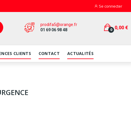
Se connecter
prodifa5@orange.fr
0,00 €
0
01 69 06 98 48
ENCES CLIENTS
CONTACT
ACTUALITÉS
URGENCE